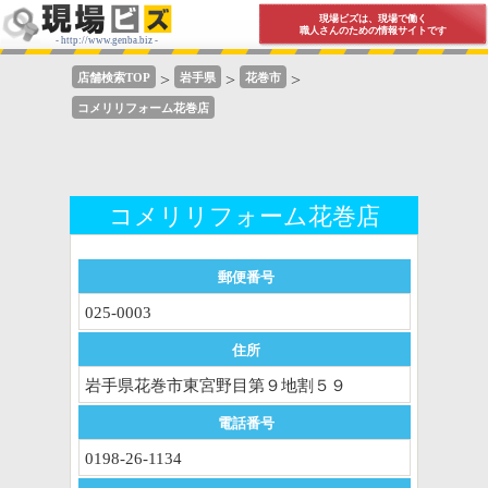
現場ビズは、現場で働く
職人さんのための情報サイトです
- http://www.genba.biz -
店舗検索TOP
>
岩手県
>
花巻市
>
コメリリフォーム花巻店
コメリリフォーム花巻店
郵便番号
025-0003
住所
岩手県
花巻市
東宮野目第９地割５９
電話番号
0198-26-1134